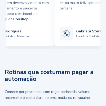
cia em desenvolvimento com
estou muito feliz com o result
onamento e parceiros.
parceria.”
a pelo crescimento e
pp da
Polishop
.”
Rodrigues
Gabriela Sterenber
Marketing Manager
Head de Marketing
Rotinas que costumam pagar a
automação
Comece por processos com regra conhecida, volume
recorrente e custo claro de erro, multa ou retrabalho.