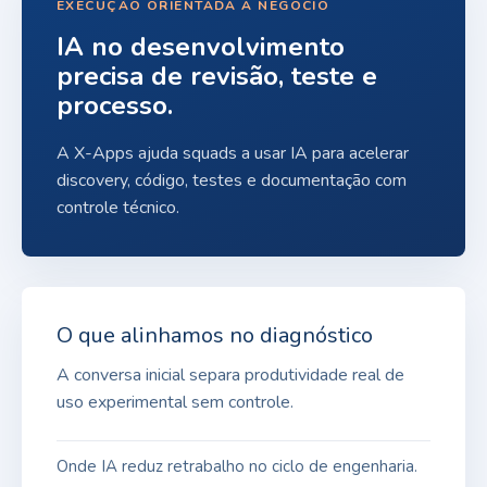
EXECUÇÃO ORIENTADA A NEGÓCIO
IA no desenvolvimento
precisa de revisão, teste e
processo.
A X-Apps ajuda squads a usar IA para acelerar
discovery, código, testes e documentação com
controle técnico.
O que alinhamos no diagnóstico
A conversa inicial separa produtividade real de
uso experimental sem controle.
Onde IA reduz retrabalho no ciclo de engenharia.