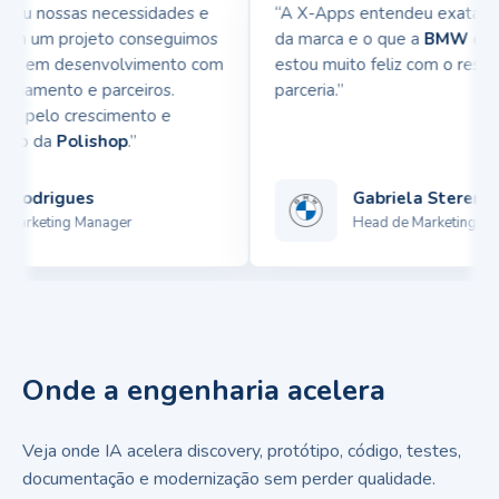
u nossas necessidades e
“A X-Apps entendeu exatamente
em um projeto conseguimos
da marca e o que a
BMW
queria 
ia em desenvolvimento com
estou muito feliz com o resulta
namento e parceiros.
parceria.”
 pelo crescimento e
pp da
Polishop
.”
odrigues
Gabriela Sterenber
arketing Manager
Head de Marketing
Onde a engenharia acelera
Veja onde IA acelera discovery, protótipo, código, testes,
documentação e modernização sem perder qualidade.