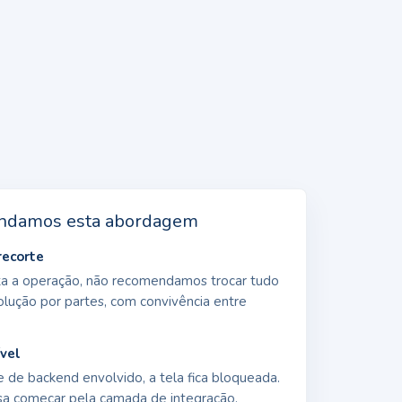
ndamos esta abordagem
recorte
ta a operação, não recomendamos trocar tudo
lução por partes, com convivência entre
ível
 de backend envolvido, a tela fica bloqueada.
isa começar pela camada de integração.