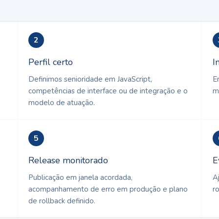
2
Perfil certo
I
Definimos senioridade em JavaScript,
E
competências de interface ou de integração e o
m
modelo de atuação.
5
Release monitorado
E
Publicação em janela acordada,
A
acompanhamento de erro em produção e plano
r
de rollback definido.