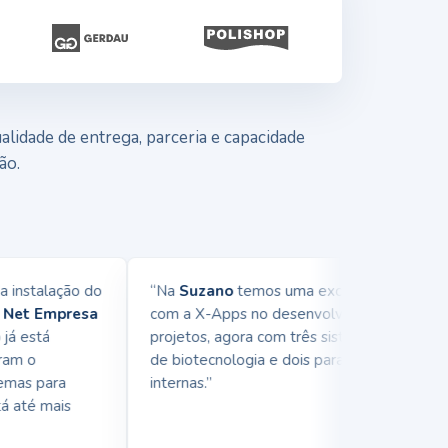
lidade de entrega, parceria e capacidade
ão.
nstalação do
“Na
Suzano
temos uma excelente parceria
et Empresa
com a X-Apps no desenvolvimento de
 está
projetos, agora com três sistemas na área
m o
de biotecnologia e dois para demandas
as para
internas.”
até mais