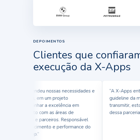
DEPOIMENTOS
Clientes que confiara
execução da X-Apps
 X-Apps entendeu nossas necessidades e
“A X-Apps enten
rticularidades, em um projeto
guideline da mar
nseguimos alinhar a excelência em
transmitir, estou
senvolvimento com as áreas de
dessa parceria.”
lacionamento e parceiros. Responsável
reta pelo crescimento e performance do
p da
Polishop
.”