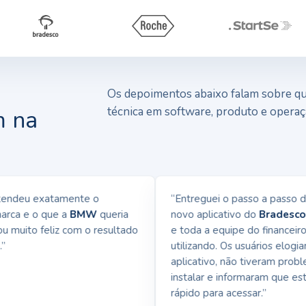
Os depoimentos abaixo falam sobre qua
técnica em software, produto e operaç
m na
deu exatamente o
“Entreguei o passo a passo da i
ca e o que a
BMW
queria
novo aplicativo do
Bradesco N
 muito feliz com o resultado
e toda a equipe do financeiro já
utilizando. Os usuários elogiara
aplicativo, não tiveram problem
instalar e informaram que está 
rápido para acessar.”