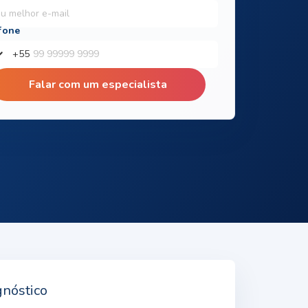
+
55
Falar com um especialista
gnóstico