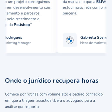
 em um projeto conseguimos
da marca e o que a
BMW
queria
cia em desenvolvimento com
estou muito feliz com o result
onamento e parceiros.
parceria.”
a pelo crescimento e
pp da
Polishop
.”
Rodrigues
Gabriela Sterenber
Marketing Manager
Head de Marketing
Onde o jurídico recupera horas
Comece por rotinas com volume alto e padrão conhecido,
em que a triagem assistida libera o advogado para a
análise que importa.