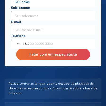
+
55
Falar com um especialista
Revise contratos longos, aponte desvios do playbook de
cláusulas e resuma pontos críticos com IA sobre a base da
empresa.