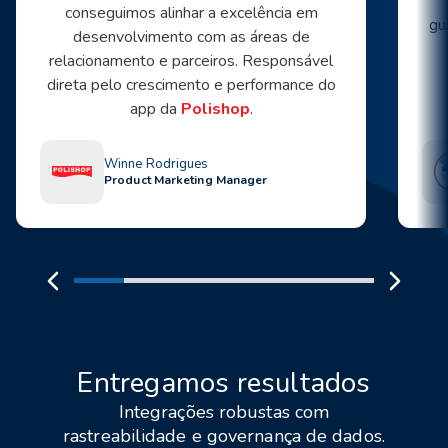
conseguimos alinhar a excelência em
gu
desenvolvimento com as áreas de
relacionamento e parceiros. Responsável
direta pelo crescimento e performance do
app da
Polishop
.
Winne Rodrigues
Product Marketing Manager
Entregamos resultados
Integrações robustas com
rastreabilidade e governança de dados.