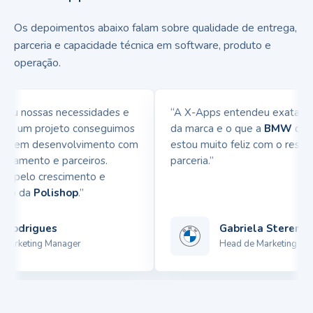
Os depoimentos abaixo falam sobre qualidade de entrega,
parceria e capacidade técnica em software, produto e
operação.
u nossas necessidades e
“A X-Apps entendeu exatamente
em um projeto conseguimos
da marca e o que a
BMW
queria 
ia em desenvolvimento com
estou muito feliz com o resulta
namento e parceiros.
parceria.”
 pelo crescimento e
p da
Polishop
.”
odrigues
Gabriela Sterenberg
rketing Manager
Head de Marketing