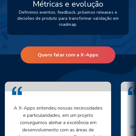
Métricas e evolução
Definimos eventos, feedback, próximos releases e
decisões de produto para transformar validação em
roadmap.
Quero falar com a X-Apps
A X-Apps entendeu nossas necessidades
e particularidades, em um projeto
conseguimos alinhar a excelência em
gu
desenvolvimento com as áreas de