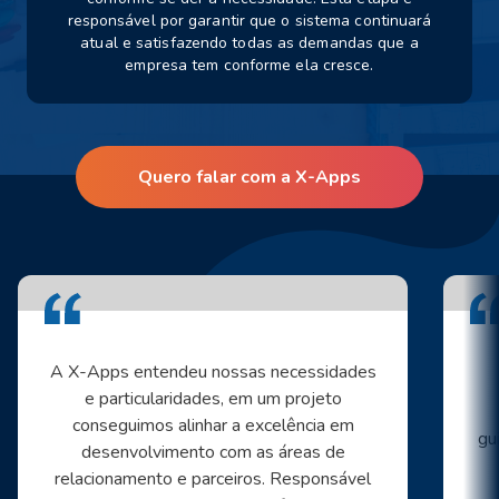
responsável por garantir que o sistema continuará
atual e satisfazendo todas as demandas que a
empresa tem conforme ela cresce.
Quero falar com a X-Apps
A X-Apps entendeu nossas necessidades
e particularidades, em um projeto
conseguimos alinhar a excelência em
gu
desenvolvimento com as áreas de
relacionamento e parceiros. Responsável