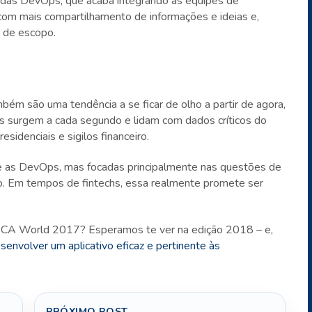
l das DevOps, que acaba integrando as equipes de
m mais compartilhamento de informações e ideias e,
 de escopo.
são uma tendência a se ficar de olho a partir de agora,
s surgem a cada segundo e lidam com dados críticos do
sidenciais e sigilos financeiro.
as DevOps, mas focadas principalmente nas questões de
o. Em tempos de fintechs, essa realmente promete ser
o CA World 2017? Esperamos te ver na edição 2018 – e,
senvolver um aplicativo eficaz e pertinente às
PRÓXIMO POST