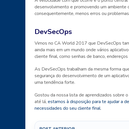
A velocidade com que ocorre é o ponto centra
desenvolvimento e promovendo um ambiente co
consequentemente, menos erros ou problemas
DevSecOps
Vimos no CA World 2017 que DevSecOps também 
ainda mais em um mundo onde vários aplicativo
cliente final, como senhas de banco, endereços re
As DevSecOps trabalham da mesma forma que 
segurança do desenvolvimento de um aplicativ
uma tendência forte.
Gostou da nossa lista de aprendizados sobre 
até lá,
estamos à disposição para te ajudar a de
necessidades do seu cliente final
.
POST ANTERIOR