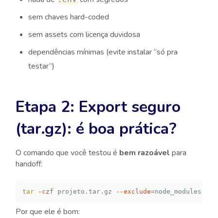
sem chaves hard-coded
sem assets com licença duvidosa
dependências mínimas (evite instalar “só pra
testar”)
Etapa 2: Export seguro
(tar.gz): é boa prática?
O comando que você testou é
bem razoável
para
handoff:
tar
-czf
 projeto.tar.gz 
--exclude
=
node_modules 
--e
Por que ele é bom: