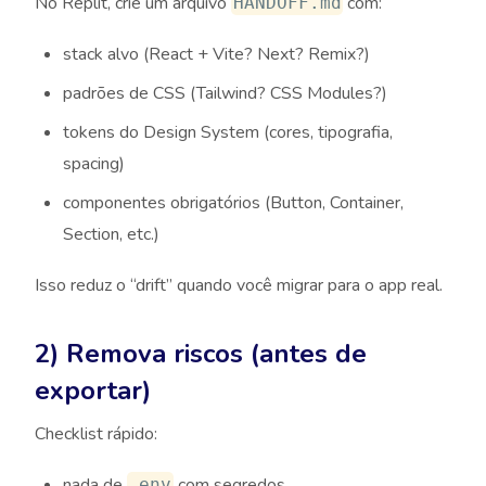
No Replit, crie um arquivo
com:
HANDOFF.md
stack alvo (React + Vite? Next? Remix?)
padrões de CSS (Tailwind? CSS Modules?)
tokens do Design System (cores, tipografia,
spacing)
componentes obrigatórios (Button, Container,
Section, etc.)
Isso reduz o “drift” quando você migrar para o app real.
2) Remova riscos (antes de
exportar)
Checklist rápido:
nada de
com segredos
.env