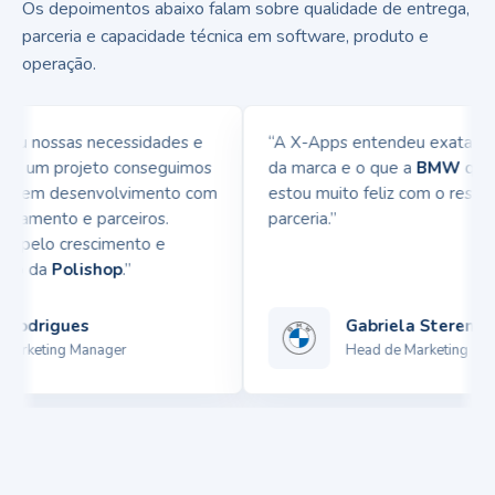
Os depoimentos abaixo falam sobre qualidade de entrega,
parceria e capacidade técnica em software, produto e
operação.
 nossas necessidades e
“A X-Apps entendeu exatamente 
m um projeto conseguimos
da marca e o que a
BMW
queria t
ia em desenvolvimento com
estou muito feliz com o resultad
namento e parceiros.
parceria.”
pelo crescimento e
p da
Polishop
.”
odrigues
Gabriela Sterenberg
rketing Manager
Head de Marketing