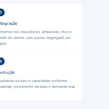
3
ntegração
ntramos nos repositórios, ambientes, ritos e
anais do cliente, com acesso segregado por
apel.
6
volução
justamos escopo e capacidade conforme
oadmap, crescimento da base e demanda real.