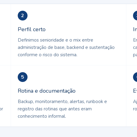
2
Perfil certo
I
Definimos senioridade e o mix entre
E
administração de base, backend e sustentação
c
conforme o risco do sistema.
p
5
Rotina e documentação
E
Backup, monitoramento, alertas, runbook e
A
or
registro das rotinas que antes eram
r
conhecimento informal.