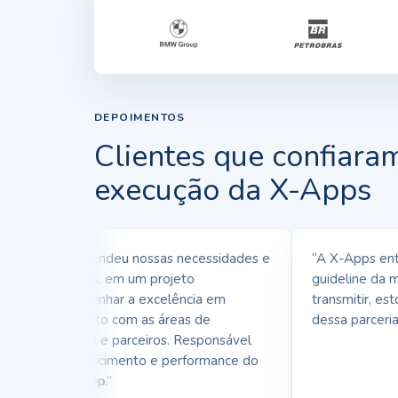
DEPOIMENTOS
Clientes que confiara
execução da X-Apps
 X-Apps entendeu nossas necessidades e
“A X-Apps ente
rticularidades, em um projeto
guideline da mar
nseguimos alinhar a excelência em
transmitir, estou
senvolvimento com as áreas de
dessa parceria.”
lacionamento e parceiros. Responsável
reta pelo crescimento e performance do
p da
Polishop
.”