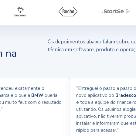
Os depoimentos abaixo falam sobre qua
técnica em software, produto e operaç
m na
ndeu exatamente o
“Entreguei o passo a passo da i
ca e o que a
BMW
queria
novo aplicativo do
Bradesco N
 muito feliz com o resultado
e toda a equipe do financeiro já
utilizando. Os usuários elogiara
aplicativo, não tiveram problem
instalar e informaram que está 
rápido para acessar.”