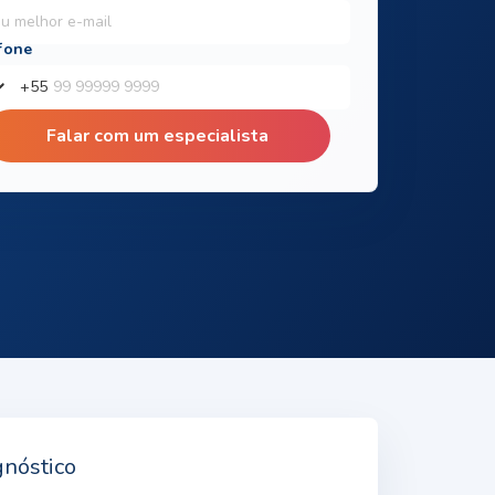
+
55
Falar com um especialista
gnóstico