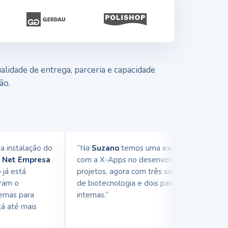
lidade de entrega, parceria e capacidade
ão.
nstalação do
“Na
Suzano
temos uma excelente parceria
et Empresa
com a X-Apps no desenvolvimento de
 está
projetos, agora com três sistemas na área
m o
de biotecnologia e dois para demandas
as para
internas.”
até mais