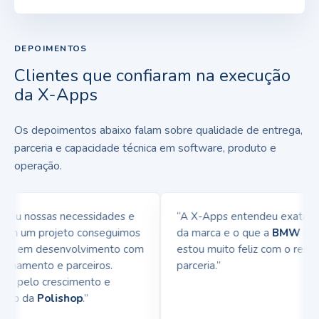
DEPOIMENTOS
Clientes que confiaram na execução
da X-Apps
Os depoimentos abaixo falam sobre qualidade de entrega,
parceria e capacidade técnica em software, produto e
operação.
u nossas necessidades e
“A X-Apps entendeu exatament
em um projeto conseguimos
da marca e o que a
BMW
queria
cia em desenvolvimento com
estou muito feliz com o resulta
onamento e parceiros.
parceria.”
a pelo crescimento e
pp da
Polishop
.”