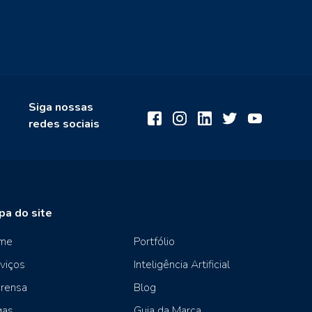
Siga nossas
redes sociais
pa do site
me
Portfólio
viços
Inteligência Artificial
rensa
Blog
gas
Guia da Marca