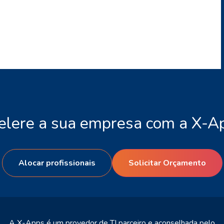
elere a sua empresa com a X-A
Alocar profissionais
Solicitar Orçamento
A X-Apps é um provedor de TI parceiro e aconselhada pelo