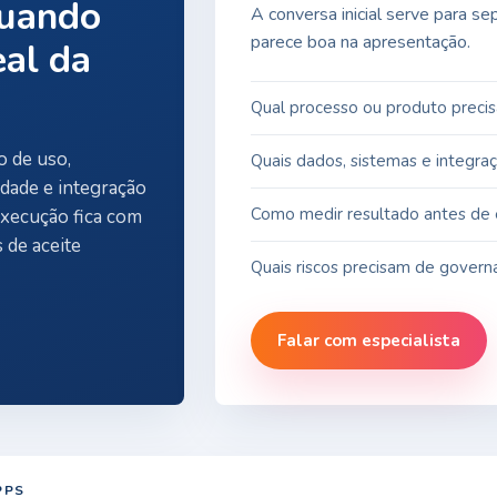
quando
A conversa inicial serve para s
parece boa na apresentação.
eal da
Qual processo ou produto precis
o de uso,
Quais dados, sistemas e integra
idade e integração
Como medir resultado antes de e
execução fica com
 de aceite
Quais riscos precisam de governa
Falar com especialista
PPS