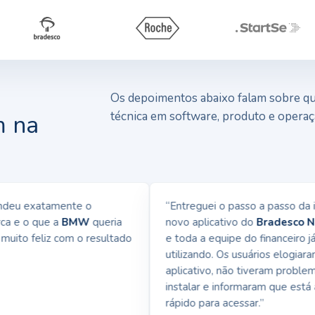
Os depoimentos abaixo falam sobre qua
técnica em software, produto e operaç
m na
eu exatamente o
“Entreguei o passo a passo da ins
 e o que a
BMW
queria
novo aplicativo do
Bradesco Net
uito feliz com o resultado
e toda a equipe do financeiro já e
utilizando. Os usuários elogiaram 
aplicativo, não tiveram problemas
instalar e informaram que está at
rápido para acessar.”