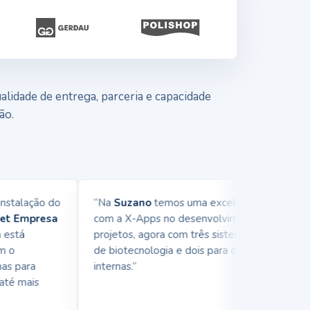
lidade de entrega, parceria e capacidade
ão.
talação do
“Na
Suzano
temos uma excelente parceria
 Empresa
com a X-Apps no desenvolvimento de
stá
projetos, agora com três sistemas na área
o
de biotecnologia e dois para demandas
 para
internas.”
é mais