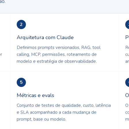
ão.
2
Arquitetura com Claude
P
Definimos prompts versionados, RAG, tool
R
er
calling, MCP, permissões, roteamento de
c
modelo e estratégia de observabilidade.
a
5
Métricas e evals
O
Conjunto de testes de qualidade, custo, latência
O
e SLA acompanhado a cada mudança de
c
prompt, base ou modelo.
m