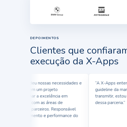
DEPOIMENTOS
Clientes que confiara
execução da X-Apps
-Apps entendeu nossas necessidades e
“A X-Apps entend
icularidades, em um projeto
guideline da marca
eguimos alinhar a excelência em
transmitir, estou m
nvolvimento com as áreas de
dessa parceria.”
cionamento e parceiros. Responsável
ta pelo crescimento e performance do
 da
Polishop
.”