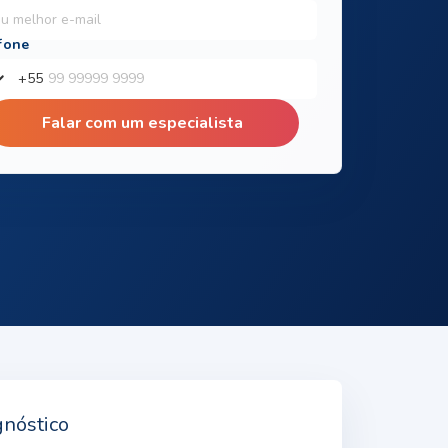
+
55
Falar com um especialista
gnóstico