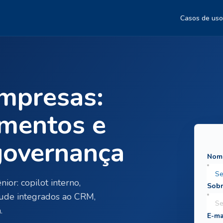
Casos de uso
mpresas:
umentos e
governança
or: copilot interno,
ude integrados ao CRM,
.