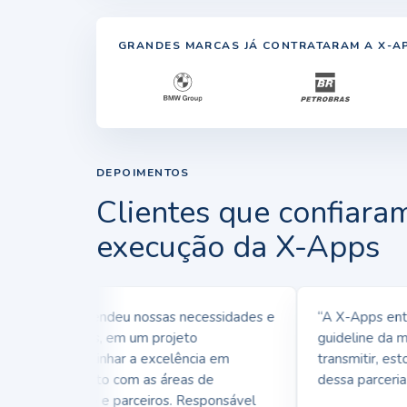
GRANDES MARCAS JÁ CONTRATARAM A X-A
DEPOIMENTOS
Clientes que confiara
execução da X-Apps
 X-Apps entendeu nossas necessidades e
“A X-Apps ente
rticularidades, em um projeto
guideline da mar
nseguimos alinhar a excelência em
transmitir, estou
senvolvimento com as áreas de
dessa parceria.”
lacionamento e parceiros. Responsável