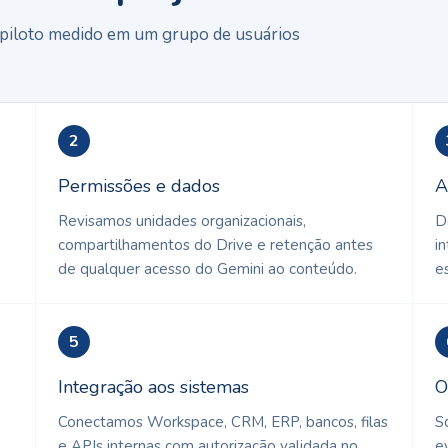
 piloto medido em um grupo de usuários
2
Permissões e dados
A
Revisamos unidades organizacionais,
D
compartilhamentos do Drive e retenção antes
in
de qualquer acesso do Gemini ao conteúdo.
e
5
Integração aos sistemas
O
Conectamos Workspace, CRM, ERP, bancos, filas
S
e APIs internas com autorização validada no
e