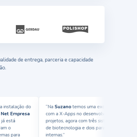
lidade de entrega, parceria e capacidade
ão.
nstalação do
“Na
Suzano
temos uma excelente parceria
et Empresa
com a X-Apps no desenvolvimento de
 está
projetos, agora com três sistemas na área
m o
de biotecnologia e dois para demandas
as para
internas.”