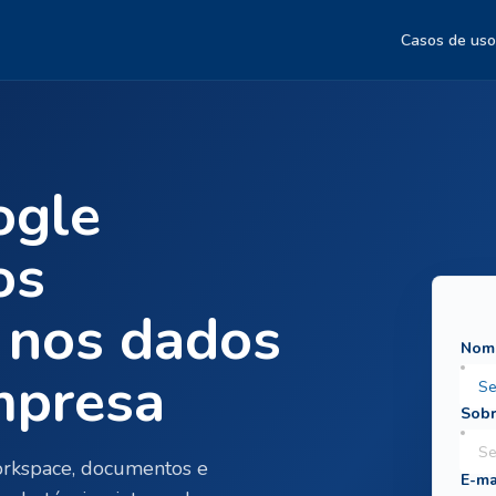
Casos de uso
ogle
os
 nos dados
mpresa
rkspace, documentos e