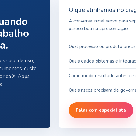
O que alinhamos no dia
quando
A conversa inicial serve para s
parece boa na apresentação.
rabalho
a.
Qual processo ou produto precis
mos caso de uso,
Quais dados, sistemas e integra
ocumentos, custo
Como medir resultado antes de e
ior da X-Apps
s.
Quais riscos precisam de governa
Falar com especialista