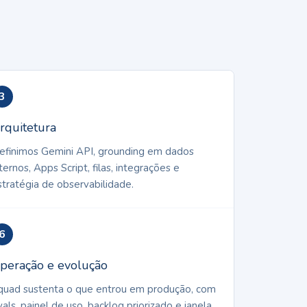
3
rquitetura
efinimos Gemini API, grounding em dados
ternos, Apps Script, filas, integrações e
stratégia de observabilidade.
6
peração e evolução
quad sustenta o que entrou em produção, com
vals, painel de uso, backlog priorizado e janela