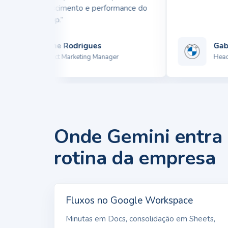
reta pelo crescimento e performance do
p da
Polishop
.”
Winne Rodrigues
Gabri
Product Marketing Manager
Head de
Onde Gemini entra
rotina da empresa
Fluxos no Google Workspace
Minutas em Docs, consolidação em Sheets,