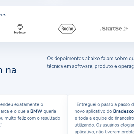
PPS
Os depoimentos abaixo falam sobre qua
técnica em software, produto e operaç
m na
ndeu exatamente o
“Entreguei o passo a passo da i
ca e o que a
BMW
queria
novo aplicativo do
Bradesco N
 muito feliz com o resultado
e toda a equipe do financeiro já
utilizando. Os usuários elogiara
aplicativo, não tiveram problem