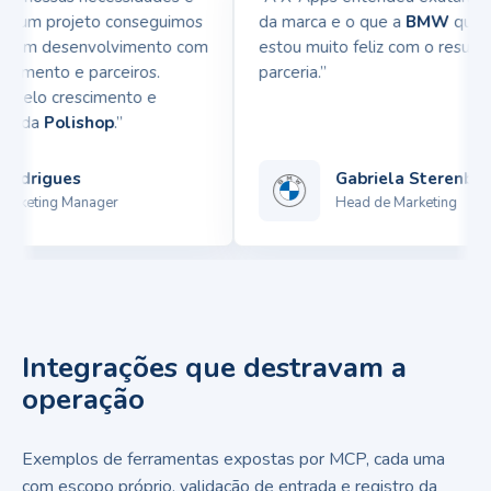
m um projeto conseguimos
da marca e o que a
BMW
queria t
a em desenvolvimento com
estou muito feliz com o resultado
amento e parceiros.
parceria.”
pelo crescimento e
 da
Polishop
.”
drigues
Gabriela Sterenberg
keting Manager
Head de Marketing
Integrações que destravam a
operação
Exemplos de ferramentas expostas por MCP, cada uma
com escopo próprio, validação de entrada e registro da